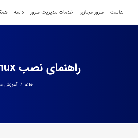
هاست
سرور مجازی
خدمات مدیریت سرور
دامنه
همکا
راهنمای نصب AlmaLinux روی VPS: قدم به قدم برای مدیران سرور
خانه
/
آموزش سرو