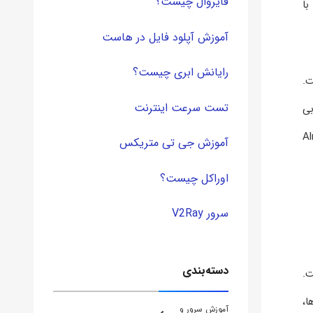
فایروال چیست؟
 با
آموزش آپلود فایل در هاست
رایانش ابری چیست؟
.
تست سرعت اینترنت
AlmaLi را به انتخابی
‌ها باعث شده تا AlmaLinux
آموزش جی تی متریکس
اوراکل چیست؟
سرور V2Ray
دسته‌بندی
.
 سازمان‌ها،
آموزش سرور و