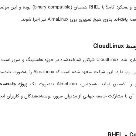
شرکت‌ها و مدیران سرور است. AlmaLinux از نظر معماری و عملکرد کاملاً با RHEL همسان (binary compatible) بو
معرفی و راه‌اندازی شد. CloudLinux شرکتی شناخته‌شده در حوزه هاستینگ و سرور است
سال‌ها تجربه در توسعه سیستم‌عامل‌های مخصوص میزبانی وب دارد. این شرکت متعهد شده است که AlmaLinux را ب
ماید. همچنین، AlmaLinux به‌صورت یک
پروژه جامعه‌مح
وسعه و بهبود آن با مشارکت جامعه جهانی از مدیران سرور، توسعه‌دهندگان و کاربران انج