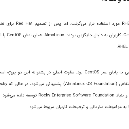
CentOS تا سال‌ها به‌عنوان جایگزین رایگان RHEL مورد استفاده قرار می‌گرفت، اما پس از ت
سیاست‌ها و توقف انتشار نسخه‌های پایدار CentOS، کاربران به دنبال جایگز
Rocky Linux نیز درست مانند AlmaLinux پاسخی به پایان عمر CentOS بود. تفاوت اصلی در پشتوانه این دو پروژه
AlmaLinux توسط CloudLinux و یک بنیاد غیرانتفاعی (nux OS Foundation
Linux توسط جامعه‌ای از توسعه‌دهندگان مستقل و بنیاد Rocky Enterprise Software Foundation توسعه داده
ها به موضوعات سازمانی و ترجیحات کاربران مربوط می‌شود.