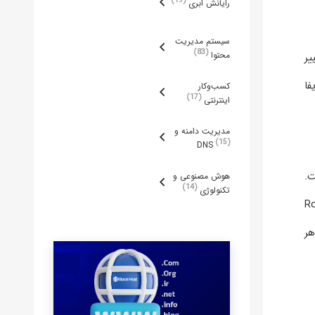
رایانش ابری
سیستم مدیریت
83
محتوا
صمیم Red Hat برای تغییر
ین بودند. AlmaLinux همان نقش CentOS را ایفا
کسب‌وکار
17
اینترنتی
مدیریت دامنه و
15
DNS
 است.
هوش مصنوعی و
14
تکنولوژی
AlmaLi) پشتیبانی می‌شود، در حالی که Rocky
 می‌شود. هر