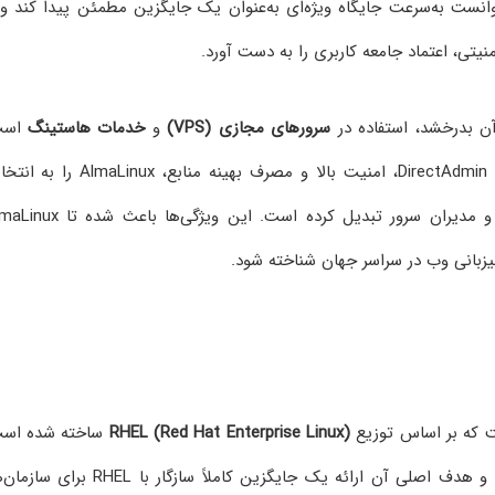
م‌عامل مواجه شدند. در این شرایط، AlmaLinux توانست به‌سرعت جایگاه ویژه‌ای به‌عنوان یک جایگزین مطمئن پیدا کند و
سرورهای مجازی (VPS)
و
خدمات هاستینگ
است
سازگاری کامل با کنترل‌پنل‌های محبوب مانند cPanel و DirectAdmin، امنیت بالا و مصرف بهینه منابع، nux
ایده‌آل برای شرکت‌های هاستینگ، توسعه‌دهندگان وب و مدیران سرور تبدیل کرده است. این ویژگی
زبانی وب در سراسر جهان شناخته شود.
ست که بر اساس توزیع
RHEL (Red Hat Enterprise Linux)
ساخته شده است
متولد شد و هدف اصلی آن ارائه یک جایگزین کاملاً سازگار با RHEL برای