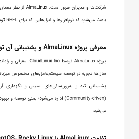
باعث می‌شود که نرم‌افزارها و ابزارهایی که برای RHEL توسعه یافته‌اند بدون هیچ تغییری روی AlmaLinux نیز اجرا شوند.
معرفی پروژه AlmaLinux و پشتیبانی آن توسط CloudLinux
پروژه AlmaLinux توسط
CloudLinux Inc.
پشتیبانی کند و به‌روزرسانی‌های امنیتی و نگهداری آن را تضمین ن
(Community-driven) اداره می‌شود؛ یعنی ت
می‌شود.
تفاوت AlmaLinux با CentOS، Rocky Linux و RHEL