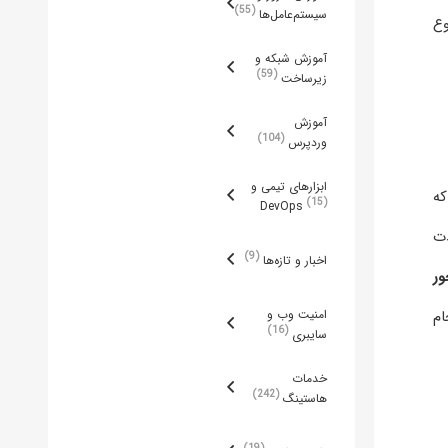
55
سیستم‌عامل‌ها
ده و این موضوع
آموزش شبکه و
59
زیرساخت
آموزش
104
وردپرس
ابزارهای تیمی و
 که
15
DevOps
ه‌صورت بلندمدت
9
اخبار و تازه‌ها
ور
ام
امنیت وب و
16
سایبری
خدمات
242
هاستینگ
19