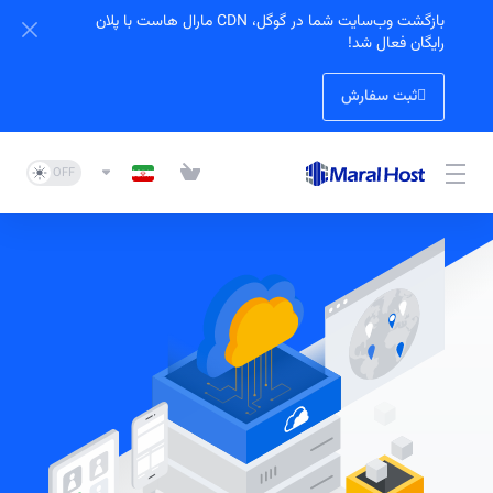
بازگشت وب‌سایت شما در گوگل، CDN مارال هاست با پلان
رایگان فعال شد!
ثبت سفارش