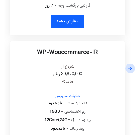
گارانتی بازگشت وجه -
7 روز
سفارش دهید
WP-Woocommerce-IR
شروع از
ريال
30,870,000
ماهانه
جزئیات سرویس‌
فضای‌دیسک -
نامحدود
رم اختصاصی -
16GB
پردازنده -
12Core(24GHz)
پهنای‌باند -
نامحدود