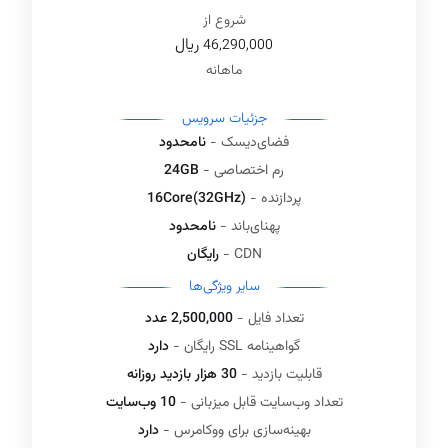
شروع از
ريال
46,290,000
ماهانه
جزئیات سرویس‌
فضای‌دیسک -
نامحدود
رم اختصاصی -
24GB
پردازنده -
16Core(32GHz)
پهنای‌باند -
نامحدود
CDN -
رایگان
سایر ویژگی‌ها
تعداد فایل -
2,500,000 عدد
گواهینامه SSL رایگان -
دارد
قابلیت بازدید -
30 هزار بازدید روزانه
تعداد وب‌سایت قابل میزبانی -
10 وب‌سایت
بهینه‌سازی برای ووکامرس -
دارد