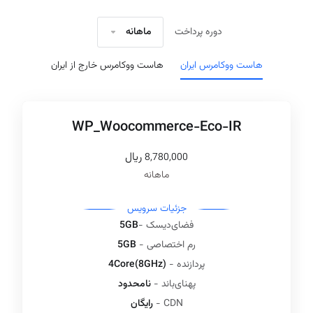
دوره پرداخت
ماهانه
هاست ووکامرس ایران
هاست ووکامرس خارج از ایران
WP_Woocommerce-Eco-IR
ريال
8,780,000
ماهانه
جزئیات سرویس‌
فضای‌دیسک -
5GB
رم اختصاصی -
5GB
پردازنده -
4Core(8GHz)
پهنای‌باند -
نامحدود
CDN -
رایگان