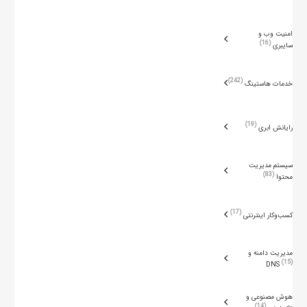
امنیت وب و
16
سایبری
242
خدمات هاستینگ
19
رایانش ابری
سیستم مدیریت
83
محتوا
17
کسب‌وکار اینترنتی
مدیریت دامنه و
15
DNS
هوش مصنوعی و
14