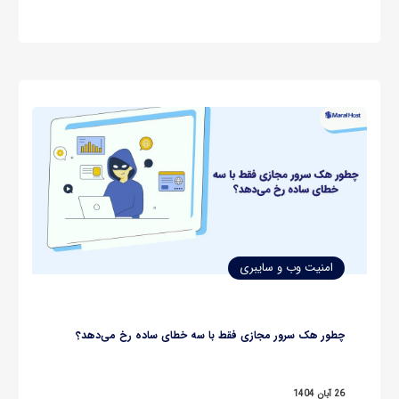
هیچ وابستگی‌ای به سرویس‌های تجاری مثل Google Drive یا
Dropbox نداشته باشید. Nextcloud یک پلتفرم متن‌باز، ماژولار و
قابل‌گسترش است که…
امنیت وب و سایبری
چطور هک سرور مجازی فقط با سه خطای ساده رخ می‌دهد؟
26 آبان 1404