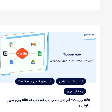
مدیران سرور بودند، امروز Caddy با قابلیت‌هایی مثل SSL
خودکار، پیکربندی ساده و سرعت بالا جایگاه ویژه‌ای در بین
توسعه‌دهندگان و…
کسب‌وکار اینترنتی
ابزارهای تیمی و DevOps
رایانش ابری
n8n چیست؟ آموزش نصب مرحله‌به‌مرحله n8n روی سرور
لینوکس