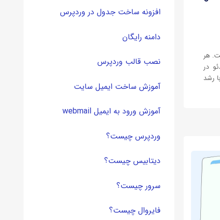
افزونه ساخت جدول در وردپرس
دامنه رایگان
 است. هر
نصب قالب وردپرس
و در
ا رشد
آموزش ساخت ایمیل سایت
سریع فناوری‌هایی مانند هوش مصنوعی، اینترنت اشیا، 5G و
 شکلی
آموزش ورود به ایمیل webmail
وردپرس چیست؟
دیتابیس چیست؟
سرور چیست؟
فایروال چیست؟