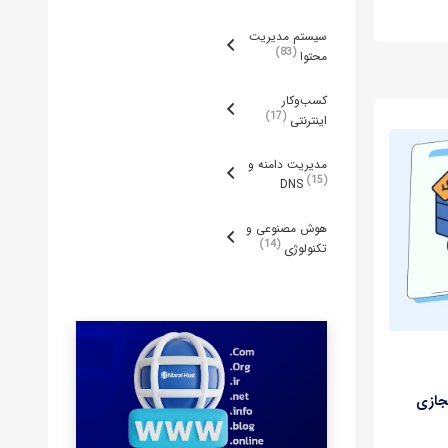
مجبور
سیستم مدیریت
83
محتوا
کسب‌وکار
17
اینترنتی
مدیریت دامنه و
15
DNS
هوش مصنوعی و
14
تکنولوژی
ور مجازی