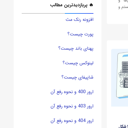
‌ها و
🔥 پربازدیدترین مطالب
ستم و
ه‌ها،
افزونه رنک مث
همیت
پورت چیست؟
پهنای باند چیست؟
لینوکس چیست؟
شاپیفای چیست؟
ارور 400 و نحوه رفع آن
ارور 403 و نحوه رفع آن
ارور 404 و نحوه رفع آن
۸ روند کلیدی که صنعت DataCenterها را در سال ۲۰۲۵ شکل