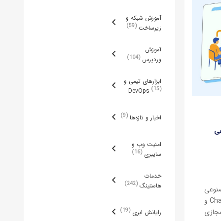
آموزش شبکه و
59
زیرساخت
آموزش
104
وردپرس
ابزارهای تیمی و
15
DevOps
9
اخبار و تازه‌ها
مصنوعی
امنیت وب و
16
سایبری
خدمات
242
هاستینگ
مصنوعی
است که به شما امکان می‌دهد قابلیت‌های شبیه به ChatGPT و
19
 مجازی
رایانش ابری