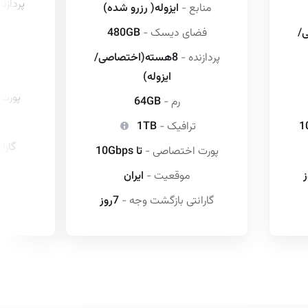
پردازن
منابع -
ایزوله( رزرو شده)
/
فضای دیسک -
480GB
پردازنده -
8هسته(اختصاصی/
ایزوله)
پورت
رم -
64GB
ترافیک -
1TB
گارا
پورت اختصاصی -
تا 10Gbps
موقعیت -
ایران
گارانتی بازگشت وجه -
7روز