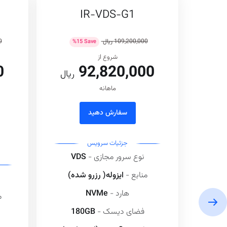
IR-VDS-G1
109,200,000 ريال
0
%
15
Save
شروع از
0
92,820,000
ريال
ماهانه
سفارش دهید
جزئیات سرویس
نوع سرور مجازی -
VDS
منابع -
ایزوله( رزرو شده)
هارد -
NVMe
م
فضای دیسک -
180GB