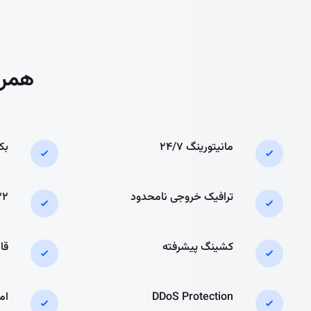
همراه هر پلن
مانیتورینگ ۲۴/۷
بک
ترافیک خروجی نامحدود
۳۲ ترابایت ترافیک د
کشینگ پیشرفته
قابلیت
DDoS Protection
امنی