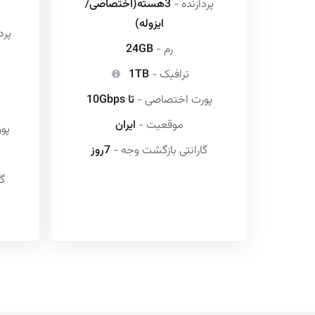
پردازنده -
3هسته(اختصاصی/
ایزوله)
پرد
رم -
24GB
ترافیک -
1TB
پورت اختصاصی -
تا 10Gbps
موقعیت -
ایران
پو
گارانتی بازگشت وجه -
7روز
گا