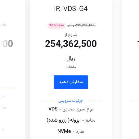
IR-VDS-G4
299,250,000 ريال
0,000
%
15
Save
شروع از
000
254,362,500
ريال
ماهانه
سفارش دهید
نو
جزئیات سرویس
منا
نوع سرور مجازی -
VDS
منابع -
ایزوله( رزرو شده)
فض
هارد -
NVMe