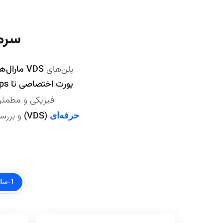
سرما
پلن‌های
VDS مارال‌هاست
پورت اختصاصی تا 10Gbps
فیزیکی و مطمئن‌تر از VPS برای دیتابیس‌ها، ERP و API
(VDS)
و برر
حرفه‌ای
1-سال