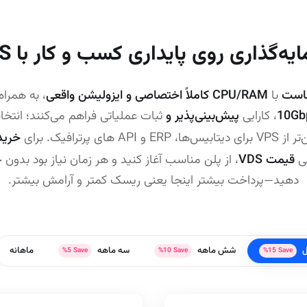
یه‌گذاری روی پایداری کسب و کار با VDS
با
CPU/RAM کاملاً اختصاصی و ایزولیشن واقعی
، به‌ همراه
، کارایی
پیش‌بینی‌پذیر و
ثبات عملیاتی فراهم می‌کنند؛ انتخاب
 های پرترافیک. برای
خری
سی
قیمت VDS
، از پلن مناسب آغاز کنید و هر زمان نیاز بود بدون 
دهید—پرداخت بیشتر اینجا یعنی ریسک کمتر و آرامش بیشتر.
شش ماهه
سه ماهه
ماهانه
%
5
Save
%
10
Save
%
15
Save