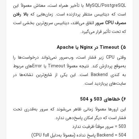
MySQL/PostgreSQL با تأخیر همراه است، معناش معمولاً این
است که دیتابیس منتظر پردازنده است. زمان‌هایی که
بالا رفتن
مصرف CPU سرور
اتفاق می‌افتد، دیتابیس سریع‌ترین بخشی است
که تحت تأثیر قرار می‌گیرد.
۵) Timeout در Nginx یا Apache
وقتی CPU زیر فشار است، وب‌سرور نمی‌تواند درخواست‌ها را
به‌موقع پردازش کند. نتیجه معمولاً Timeout یا Errorهای مربوط
به کندی Backend است. این یکی از شایع‌ترین نشانه‌ها در
سایت‌های پربازدید است.
۶) خطاهای 503 و 504
این ارورها معمولاً زمانی ظاهر می‌شوند که سرور به‌قدری تحت
فشار است که دیگر امکان پاسخ‌دهی ندارد.
503 = سرور موقتاً ظرفیت ندارد
504 = Backend پاسخ نداده (معمولاً به‌دلیل CPU full)