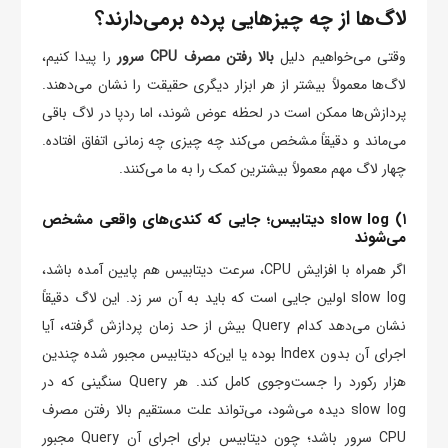
لاگ‌ها از چه چیزهایی پرده برمی‌دارند؟
وقتی می‌خواهیم دلیل
بالا رفتن مصرف CPU سرور
را پیدا کنیم،
لاگ‌ها معمولاً بیشتر از هر ابزار دیگری حقیقت را نشان می‌دهند.
پردازش‌ها ممکن است در لحظه عوض شوند، اما ردپا در لاگ باقی
می‌ماند و دقیقاً مشخص می‌کند چه چیزی چه زمانی اتفاق افتاده.
چهار لاگ مهم معمولاً بیشترین کمک را به ما می‌کنند.
۱) slow log دیتابیس؛ جایی که کندی‌های واقعی مشخص
می‌شوند
اگر همراه با افزایش CPU، سرعت دیتابیس هم پایین آمده باشد،
slow log اولین جایی است که باید به آن سر زد. این لاگ دقیقاً
نشان می‌دهد کدام Query بیش از حد زمان پردازش گرفته، آیا
اجرای آن بدون Index بوده یا این‌که دیتابیس مجبور شده چندین
هزار رکورد را جست‌وجوی کامل کند. هر Query سنگینی که در
slow log دیده می‌شود، می‌تواند علت مستقیم بالا رفتن مصرف
CPU سرور باشد؛ چون دیتابیس برای اجرای آن Query مجبور