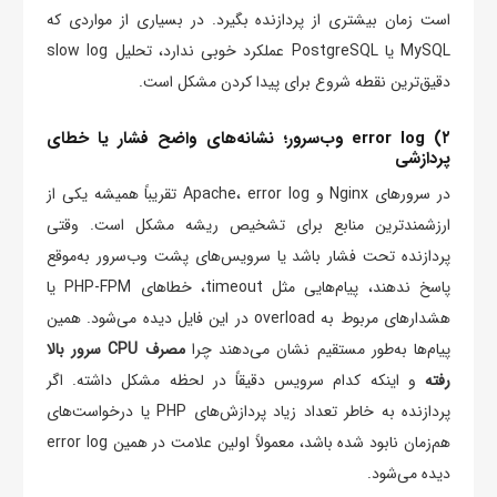
است زمان بیشتری از پردازنده بگیرد. در بسیاری از مواردی که
MySQL یا PostgreSQL عملکرد خوبی ندارد، تحلیل slow log
دقیق‌ترین نقطه شروع برای پیدا کردن مشکل است.
۲) error log وب‌سرور؛ نشانه‌های واضح فشار یا خطای
پردازشی
در سرورهای Nginx و Apache، error log تقریباً همیشه یکی از
ارزشمندترین منابع برای تشخیص ریشه مشکل است. وقتی
پردازنده تحت فشار باشد یا سرویس‌های پشت وب‌سرور به‌موقع
پاسخ ندهند، پیام‌هایی مثل timeout، خطاهای PHP-FPM یا
هشدارهای مربوط به overload در این فایل دیده می‌شود. همین
پیام‌ها به‌طور مستقیم نشان می‌دهند چرا
مصرف CPU سرور بالا
رفته
و اینکه کدام سرویس دقیقاً در لحظه مشکل داشته. اگر
پردازنده به خاطر تعداد زیاد پردازش‌های PHP یا درخواست‌های
هم‌زمان نابود شده باشد، معمولاً اولین علامت در همین error log
دیده می‌شود.