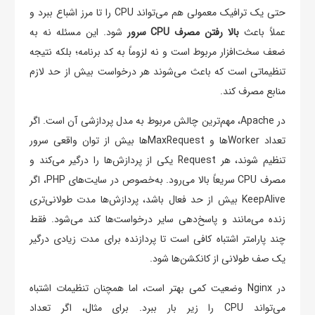
حتی یک ترافیک معمولی هم می‌تواند CPU را تا مرز اشباع ببرد و
عملاً باعث
بالا رفتن مصرف CPU سرور
شود. این مسئله نه به
ضعف سخت‌افزار مربوط است و نه لزوماً به کد برنامه؛ بلکه نتیجه
تنظیماتی است که باعث می‌شوند هر درخواست بیش از حد لازم
منابع مصرف کند.
در Apache، مهم‌ترین چالش مربوط به مدل پردازشی آن است. اگر
تعداد Workerها و MaxRequestها بیش از توان واقعی سرور
تنظیم شوند، هر Request یکی از پردازش‌ها را درگیر می‌کند و
مصرف CPU سریعاً بالا می‌رود. به‌خصوص در سایت‌های PHP، اگر
KeepAlive بیش از حد فعال باشد، پردازش‌ها مدت طولانی‌تری
زنده می‌مانند و پاسخ‌دهی سایر درخواست‌ها کند می‌شود. فقط
چند پارامتر اشتباه کافی است تا پردازنده برای مدت زیادی درگیر
یک صف طولانی از کانکشن‌ها شود.
در Nginx وضعیت کمی بهتر است، اما همچنان تنظیمات اشتباه
می‌تواند CPU را زیر بار ببرد. برای مثال، اگر تعداد