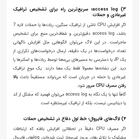
۳) access log؛ سریع‌ترین راه برای تشخیص ترافیک
غیرعادی و حملات
اگر افزایش CPU ناشی از ترافیک سنگین، ربات‌ها یا حملات لایه 7
باشد، access log دقیق‌ترین و شفاف‌ترین منبع برای تشخیص
ماجراست. در این لاگ می‌توان الگوهایی مثل افزایش ناگهانی
تعداد درخواست‌ها در یک دقیقه، ارسال درخواست‌های تکراری از
یک IP، یا دسترسی به مسیرهای بی‌معنا توسط ربات‌ها و اسکنرها را
دید. این نشانه‌ها معمولاً فقط یک معنا دارند: یک موج ترافیک
غیرعادی یا حمله در جریان است که می‌تواند مستقیماً باعث
بالا
رفتن مصرف CPU سرور
شود.
گاهاً تنها با یک نگاه به access log می‌توان فهمید که مشکل از کد
یا دیتابیس نیست، بلکه از ترافیک غیرمنتظره است.
۴) لاگ‌های فایروال؛ خط اول دفاع در تشخیص حملات
اگر مصرف CPU دقیقاً در لحظاتی افزایش یافته که ارتباطات
مشکوک یا تلاش‌های ورود غیرمجاز ثبت شده‌اند، logهای فایروال