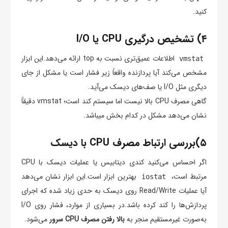
کنید.
۴) تشخیص درگیری CPU یا I/O
اطلاعات عمیق‌تری نسبت به top ارائه می‌دهد.این ابزار
vmstat
مشخص می‌کند آیا پردازنده واقعاً زیر فشار است یا مشکل از جای
دیگری مثل I/O یا صف‌های دیسک می‌آید.
گاهی مصرف CPU بالا نیست اما سیستم کند است؛ vmstat دقیقاً
نشان می‌دهد مشکل در کدام بخش میباشد.
۵)بررسی ارتباط مصرف CPU با دیسک
اگر احساس می‌کنید کندی دیتابیس یا عملیات دیسک با CPU
مرتبط است،
بهترین ابزار است.این ابزار نشان می‌دهد
iostat
آیا عملیات Read/Write روی دیسک به حدی زیاد شده که اجرای
پردازش‌ها را کند کرده باشد.در بسیاری از موارد، فشار روی I/O
به‌صورت غیرمستقیم منجر به
بالا رفتن مصرف CPU سرور
می‌شود.