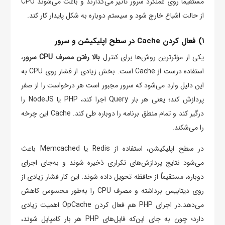
مستقیماً روی عملکرد سرور تأثیر می‌گذارند و باعث می‌شوند CPU
از حالت اشباع خارج شود و سیستم دوباره به شکل پایدار کار کند.
۱) فعال کردن Cache در سطح اپلیکیشن و سرور
یکی از مؤثرترین روش‌ها برای کنترل
بالا رفتن مصرف CPU سرور
،
استفاده درست از Cache است. بخش زیادی از فشار روی CPU به
این دلیل وارد می‌شود که سرور مجبور است هر درخواست را از صفر
پردازش کند؛ یعنی هر بار Query اجرا کند، PHP یا NodeJS را
درگیر کند و تمام منطق برنامه را دوباره طی کند. Cache این چرخه
را می‌شکند.
در سطح اپلیکیشن، استفاده از Redis یا Memcached باعث
می‌شود نتایج پردازش‌های تکراری ذخیره شوند و به‌جای اجرای
دوباره، مستقیماً از حافظه تحویل داده شوند. این کار فشار زیادی از
روی دیتابیس برداشته و مصرف CPU را به‌طور محسوس کاهش
می‌دهد.در اجرای PHP هم فعال کردن OpCache اهمیت زیادی
دارد؛ چون به جای این‌که فایل‌های PHP هر بار کامپایل شوند،