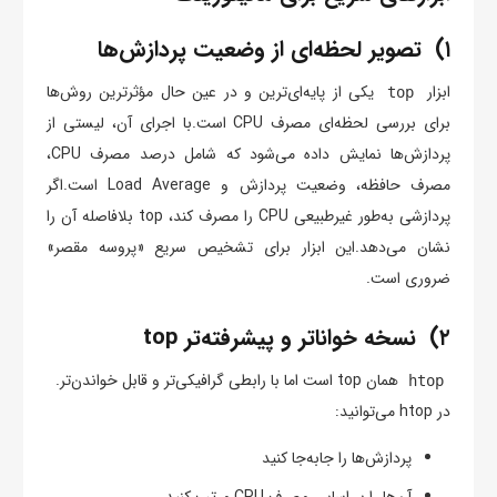
۱) تصویر لحظه‌ای از وضعیت پردازش‌ها
ابزار
یکی از پایه‌ای‌ترین و در عین حال مؤثرترین روش‌ها
top
برای بررسی لحظه‌ای مصرف CPU است.با اجرای آن، لیستی از
پردازش‌ها نمایش داده می‌شود که شامل درصد مصرف CPU،
مصرف حافظه، وضعیت پردازش و Load Average است.اگر
پردازشی به‌طور غیرطبیعی CPU را مصرف کند، top بلافاصله آن را
نشان می‌دهد.این ابزار برای تشخیص سریع «پروسه مقصر»
ضروری است.
۲) نسخه خواناتر و پیشرفته‌تر top
همان top است اما با رابطی گرافیکی‌تر و قابل خواندن‌تر.
htop
در htop می‌توانید:
پردازش‌ها را جابه‌جا کنید
آن‌ها را بر اساس مصرف CPU مرتب کنید