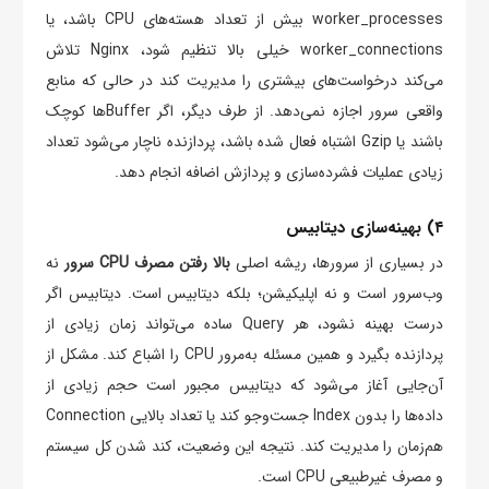
worker_processes بیش از تعداد هسته‌های CPU باشد، یا
worker_connections خیلی بالا تنظیم شود، Nginx تلاش
می‌کند درخواست‌های بیشتری را مدیریت کند در حالی که منابع
واقعی سرور اجازه نمی‌دهد. از طرف دیگر، اگر Bufferها کوچک
باشند یا Gzip اشتباه فعال شده باشد، پردازنده ناچار می‌شود تعداد
زیادی عملیات فشرده‌سازی و پردازش اضافه انجام دهد.
۴) بهینه‌سازی دیتابیس
در بسیاری از سرورها، ریشه اصلی
بالا رفتن مصرف CPU سرور
نه
وب‌سرور است و نه اپلیکیشن؛ بلکه دیتابیس است. دیتابیس اگر
درست بهینه نشود، هر Query ساده می‌تواند زمان زیادی از
پردازنده بگیرد و همین مسئله به‌مرور CPU را اشباع کند. مشکل از
آن‌جایی آغاز می‌شود که دیتابیس مجبور است حجم زیادی از
داده‌ها را بدون Index جست‌وجو کند یا تعداد بالایی Connection
هم‌زمان را مدیریت کند. نتیجه این وضعیت، کند شدن کل سیستم
و مصرف غیرطبیعی CPU است.