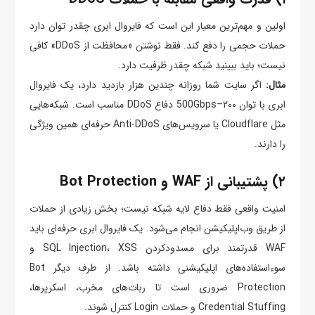
اولین و مهم‌ترین معیار این است که فایروال ابری چقدر توان دارد
حملات حجمی را دفع کند. فقط نوشتن «محافظت از DDoS» کافی
نیست؛ باید ببینید شبکه چقدر ظرفیت دارد.
مثال:
اگر سایت شما روزانه چندین هزار بازدید دارد، یک فایروال
ابری با توان ۲۰۰–500Gbps دفاع DDoS مناسب است. شبکه‌هایی
مثل Cloudflare یا سرویس‌های Anti-DDoS حرفه‌ای همین ویژگی
را دارند.
۲) پشتیبانی از WAF و Bot Protection
امنیت واقعی فقط دفاع لایه شبکه نیست؛ بخش زیادی از حملات
از طریق وب‌اپلیکیشن انجام می‌شود. یک فایروال ابری حرفه‌ای باید
WAF قدرتمند برای مسدودکردن SQL Injection، XSS و
سوءاستفاده‌های اپلیکیشنی داشته باشد. از طرف دیگر Bot
Protection ضروری است تا ربات‌های مخرب، اسکرپرها،
Credential Stuffing و حملات Login کنترل شوند.