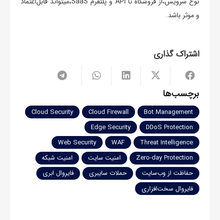
نوع سرویس،از فروشگاه تا API و پلتفرم SaaS،میتواند قابل‌اعتماد
و موثر باشد.
اشتراک گذاری
برچسب‌ها
Cloud Security
Cloud Firewall
Bot Management
Edge Security
DDoS Protection
Web Security
WAF
Threat Intelligence
Zero-day Protection
امنیت سایت
امنیت شبکه
حفاظت از وب‌سایت
حملات سایبری
فایروال ابری
فایروال سخت‌افزاری