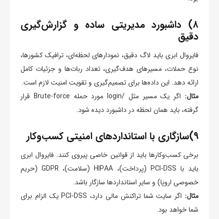
۸) داشبورد مدیریتی ساده و گزارش‌گیری
دقیق
فایروال ابری باید لاگ دقیق، نمودارهای لحظه‌ای، ترافیک کشورها،
نوع حملات، مسیرهای هدف‌گیری، تعداد ربات‌ها و جزئیات کامل
ارائه دهد. این داده‌ها برای تصمیم‌گیری و تقویت امنیت لازم است.
مثال:
اگر یک مسیر مثل /login مورد حمله Brute-force قرار
گرفته، باید همان لحظه در داشبورد دیده شود.
۹)سازگاری با استانداردهای امنیتی کسب‌وکار
برخی کسب‌وکارها باید از قوانین خاصی پیروی کنند. فایروال ابری
باید با PCI-DSS (پرداخت)، HIPAA (سلامت)، GDPR (حریم
خصوصی اروپا) و سایر استانداردها سازگار باشد.
مثال:
اگر سایت شما تراکنش مالی دارد، PCI-DSS یک الزام برای
شما خواهد بود.