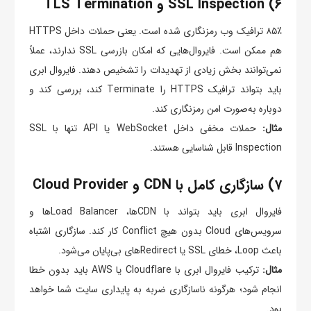
۶) SSL Inspection و TLS Termination
۸۵٪ ترافیک وب رمزنگاری شده است. یعنی حملات داخل HTTPS
هم ممکن است. فایروال‌هایی که امکان بازرسی SSL ندارند، عملاً
نمی‌توانند بخش زیادی از تهدیدات را تشخیص دهند. فایروال ابری
باید بتواند ترافیک HTTPS را Terminate کند، بررسی کند و
دوباره به‌صورت امن رمزنگاری کند.
مثال:
حملات مخفی داخل WebSocket یا API تنها با SSL
Inspection قابل شناسایی هستند.
۷) سازگاری کامل با CDN و Cloud Provider
فایروال ابری باید بتواند با CDNها، Load Balancerها و
سرویس‌های Cloud بدون هیچ Conflict کار کند. سازگاری اشتباه
باعث Loop، خطای SSL یا Redirectهای بی‌پایان می‌شود.
مثال:
ترکیب فایروال ابری با Cloudflare یا AWS باید بدون خطا
انجام شود؛ هرگونه ناسازگاری ضربه به پایداری سایت شما خواهد
بود.