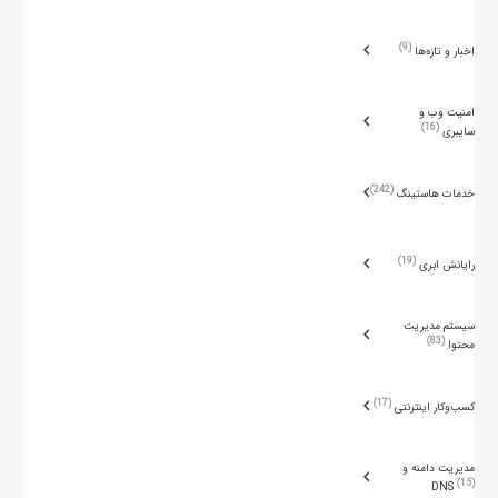
9
اخبار و تازه‌ها
امنیت وب و
16
سایبری
242
خدمات هاستینگ
19
رایانش ابری
سیستم مدیریت
83
محتوا
17
کسب‌وکار اینترنتی
مدیریت دامنه و
15
DNS