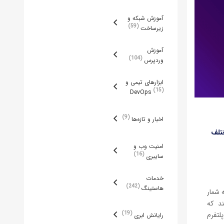
آموزش شبکه و
59
زیرساخت
آموزش
104
وردپرس
ابزارهای تیمی و
15
DevOps
9
اخبار و تازه‌ها
تلف
امنیت وب و
16
سایبری
خدمات
242
هاستینگ
 شمار
ند که
19
لتفرم
رایانش ابری