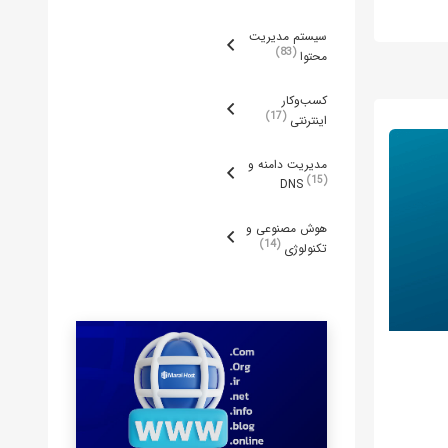
ربردی
سیستم مدیریت
83
محتوا
کسب‌وکار
17
اینترنتی
مدیریت دامنه و
15
DNS
هوش مصنوعی و
14
تکنولوژی