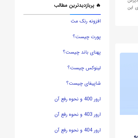
ردپرس
🔥 پربازدیدترین مطالب
‌های این
وانیم
افزونه رنک مث
پورت چیست؟
پهنای باند چیست؟
لینوکس چیست؟
شاپیفای چیست؟
ارور 400 و نحوه رفع آن
ارور 403 و نحوه رفع آن
ارور 404 و نحوه رفع آن
ا روی لوکال هاست (آموزش نصب Joomla به