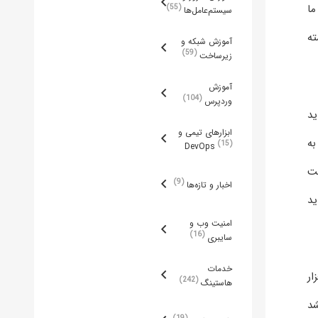
ما
55
سیستم‌عامل‌ها
ته
آموزش شبکه و
59
زیرساخت
آموزش
104
وردپرس
ید
ابزارهای تیمی و
به
15
DevOps
سرعت
9
اخبار و تازه‌ها
ید
امنیت وب و
16
سایبری
خدمات
فزار
242
هاستینگ
شد
19