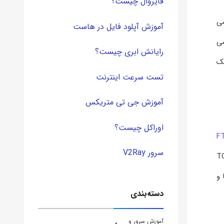
فایروال چیست؟
کمی
آموزش آپلود فایل در هاست
صلی FTP Client شناخته می
رایانش ابری چیست؟
یک
تست سرعت اینترنت
آموزش جی تی متریکس
اوراکل چیست؟
F
سرور V2Ray
د با روال عادی اینترنت که از TCP/IP
ار ها و
دسته‌بندی
آموزش سرور و