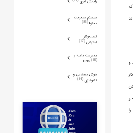
رایانش ابری
که
سیستم مدیریت
ند
83
محتوا
کسب‌وکار
17
اینترنتی
مدیریت دامنه و
15
DNS
FTP مطرح می شود و
ار
هوش مصنوعی و
14
تکنولوژی
ان
 و
 و جوری مانند یک نرم افزار FTP ساده را