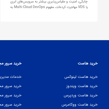
چابکی، امنیت و مقیاس‌پذیری بیشتر به سرویس‌های ابری
یا VDS مهاجرت کرده‌اند، مفهوم Multi-Cloud DevOps به
یکی از مهم‌ترین رویکردهای تحول زیرساخت تبدیل شده
است.به زبان ساده، DevOps مجموعه‌ای از شیوه‌ها و
ابزارها است که با هدف افزایش سرعت توسعه، بهبود…
خرید هاست
خرید سرور مج
خرید هاست لینوکس
خدمات مدیری
خرید هاست ویندوز
خرید سرور مجا
خرید هاست وردپرس
خرید سرور مج
خرید هاست ووکامرس
خرید سرور مج