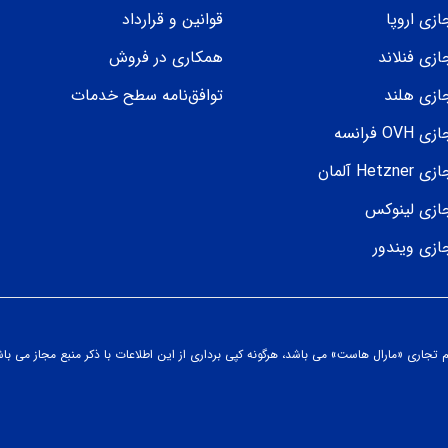
زی اروپا
قوانین و قرارداد
زی فنلاند
همکاری در فروش
ازی هلند
توافق‌نامه سطح خدمات
 فرانسه
He آلمان
ازی لینوکس
ازی ویندور