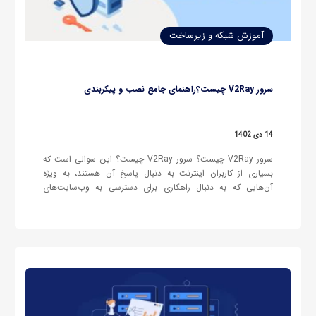
آموزش شبکه و زیرساخت
سرور V2Ray چیست؟راهنمای جامع نصب و پیکربندی
14 دی 1402
سرور V2Ray چیست؟ سرور V2Ray چیست؟ این سوالی است که
بسیاری از کاربران اینترنت به دنبال پاسخ آن هستند، به ویژه
آن‌هایی که به دنبال راهکاری برای دسترسی به وب‌سایت‌های
مسدود شده و عبور از محدودیت‌های اینترنتی هستند. V2Ray یک
ابزار پراکسی متن‌باز (Open Source) و یکی از اجزای پروژه‌ی…