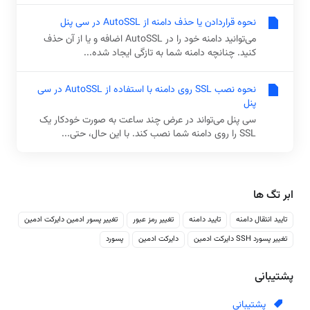
نحوه قراردادن یا حذف دامنه از AutoSSL در سی پنل
می‌توانید دامنه خود را در AutoSSL اضافه و یا از آن حذف
کنید. چنانچه دامنه شما به تازگی ایجاد شده...
نحوه نصب SSL روی دامنه با استفاده از AutoSSL در سی
پنل
سی پنل می‌تواند در عرض چند ساعت به صورت خودکار یک
SSL را روی دامنه شما نصب کند. با این حال، حتی...
ابر تگ ها
تایید انتقال دامنه
تایید دامنه
تغییر رمز عبور
تغییر پسور ادمین دایرکت ادمین
تغییر پسورد SSH دایرکت ادمین
دایرکت ادمین
پسورد
پشتیبانی
پشتیبانی